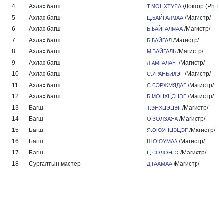
4
Ахлах багш
/Доктор (Ph.D
Т.МӨНХТУЯА
5
Ахлах багш
/Магистр/
Ц.БАЙГАЛМАА
6
Ахлах багш
/Магистр/
Б.БАЙГАЛМАА
7
Ахлах багш
/Магистр/
Б.БАЙГАЛ
8
Ахлах багш
/Магистр/
М.БАЙГАЛЬ
9
Ахлах багш
/Магистр/
Л.АМГАЛАН
10
Ахлах багш
/Магистр/
С.УРАНБИЛЭГ
11
Ахлах багш
/Магистр/
С.СЭРЖМЯДАГ
12
Ахлах багш
/Магистр/
Б.МӨНХЦЭЦЭГ
13
Багш
/Магистр/
Т.ЭНХЦЭЦЭГ
14
Багш
/Магистр/
О.ЗОЛЗАЯА
15
Багш
/Магистр/
Я.ОЮУНЦЭЦЭГ
16
Багш
/Магистр/
Ш.ОЮУМАА
17
Багш
/Магистр/
Ц.СОЛОНГО
18
Сургалтын мастер
/Магистр/
Д.ГААМАА