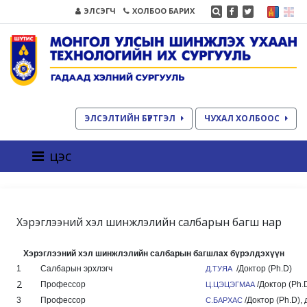
ЭЛСЭГЧ
ХОЛБОО БАРИХ
ЭЛСЭЛТИЙН БҮРТГЭЛ
ЧУХАЛ ХОЛБООС
цэс
Хэрэглээний хэл шинжлэлийн салбарын багш нар
Хэрэглээний хэл шинжлэлийн салбарын
багшлах бүрэлдэхүүн
1
Салбарын эрхлэгч
/Доктор (Ph.D)
Д.ТУЯА
2
Професс
ор
/Доктор (Ph.
Ц.ЦЭЦЭГМАА
3
Профессор
/Доктор (Ph.D),
С.БАРХАС