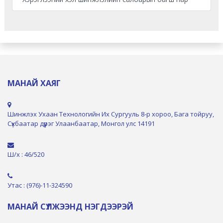
МАНАЙ ХАЯГ
Шинжлэх Ухаан Технологийн Их Сургууль 8-р хороо, Бага тойруу,
Сүхбаатар дүүрэг Улаанбаатар, Монгол улс 14191
Ш/х : 46/520
Утас : (976)-11-324590
МАНАЙ СҮЛЖЭЭНД НЭГДЭЭРЭЙ