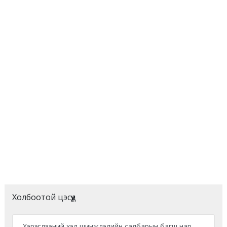
Холбоотой цэсүүд
Хэрэглээний хэл шинжлэлийн салбарын багш нар