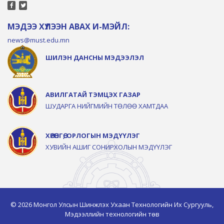
МЭДЭЭ ХҮЛЭЭН АВАХ И-МЭЙЛ:
news@must.edu.mn
ШИЛЭН ДАНСНЫ МЭДЭЭЛЭЛ
АВИЛГАТАЙ ТЭМЦЭХ ГАЗАР
ШУДАРГА НИЙГМИЙН ТӨЛӨӨ ХАМТДАА
ХӨРӨНГӨ, ОРЛОГЫН МЭДҮҮЛЭГ
ХУВИЙН АШИГ СОНИРХОЛЫН МЭДҮҮЛЭГ
© 2026 Монгол Улсын Шинжлэх Ухаан Технологийн Их Сургууль,
Мэдээллийн технологийн төв