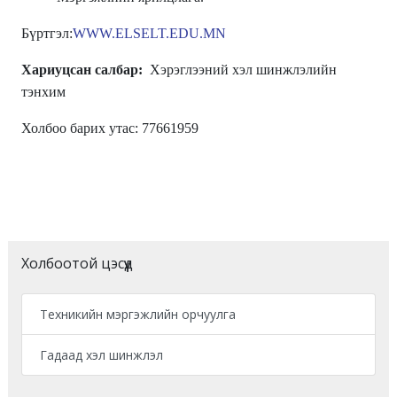
Бүртгэл:
WWW.ELSELT.EDU.MN
Хариуцсан салбар:
Хэрэглээний хэл шинжлэлийн
тэнхим
Холбоо барих утас: 77661959
Холбоотой цэсүүд
Техникийн мэргэжлийн орчуулга
Гадаад хэл шинжлэл