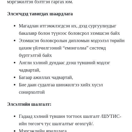
мэргэжилтэн бэлтгэн гаргах юм.
Элсэгчдэд тавигдах шаардлага
Магадлан итгэмжлэгдсэн их, дээд сургуулиудыг
бакалавр
болон түүнээс
боловсрол эзэмшсэн байх
Эзэмшсэн боловсролын дипломын мэдээлэл төрийн
цахим үйлчилгээний “емонголиа” системд
бүртгэлтэй байх
Англи хэлний дундаас дээш түвшний мэдлэг
чадвартай,
Багаар ажиллах чадвартай,
Бие даан судалгаа шинжилгээ хийх хүсэл
сонирхолтой
Элсэлтийн шалгалт:
Гадаад хэлний түвшин тогтоох шалгалт /ШУТИС-
ийн төгсөгч тус шалгалтыг өгөхгүй/.
Мэргэжлийн ярилцлага.