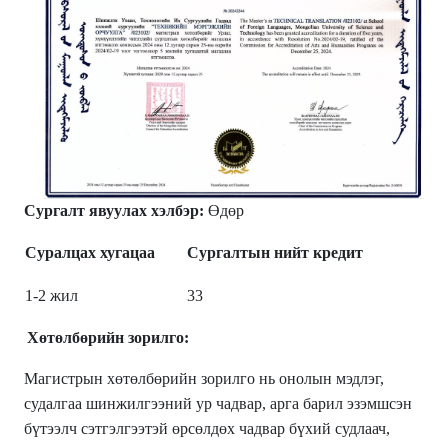
Сургалт явуулах хэлбэр:
Өдөр
Суралцах хугацаа
Сургалтын нийт кредит
1-2 жил
33
Хөтөлбөрийн зорилго:
Магистрын хөтөлбөрийн зорилго нь онолын мэдлэг,
судалгаа шинжилгээний ур чадвар, арга барил эзэмшсэн
бүтээлч сэтгэлгээтэй өрсөлдөх чадвар бүхий судлаач,