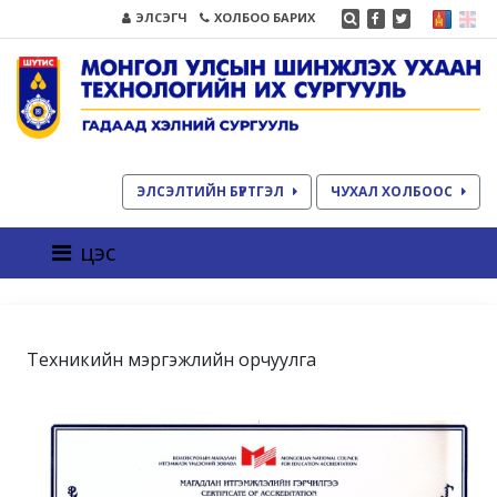
ЭЛСЭГЧ
ХОЛБОО БАРИХ
ЭЛСЭЛТИЙН БҮРТГЭЛ
ЧУХАЛ ХОЛБООС
цэс
Техникийн мэргэжлийн орчуулга