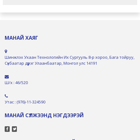
МАНАЙ ХАЯГ
Шинжлэх Ухаан Технологийн Их Сургууль 8-р хороо, Бага тойруу,
Сүхбаатар дүүрэг Улаанбаатар, Монгол улс 14191
Ш/х : 46/520
Утас : (976)-11-324590
МАНАЙ СҮЛЖЭЭНД НЭГДЭЭРЭЙ