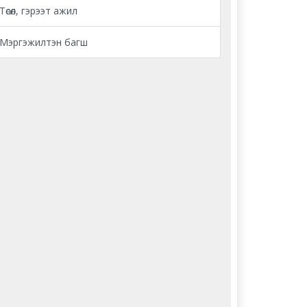
Төсөл, гэрээт ажил
Мэргэжилтэн багш