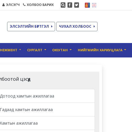
ЭЛСЭГЧ
ХОЛБОО БАРИХ
ЭЛСЭЛТИЙН БҮРТГЭЛ
ЧУХАЛ ХОЛБООС
ЕНЕЖМЕНТ
СУРГАЛТ
ОЮУТАН
НИЙГМИЙН ХАРИУЦЛАГА
лбоотой цэсүүд
Дотоод хамтын ажиллагаа
Гадаад хамтын ажиллагаа
Хамтын ажиллагаа