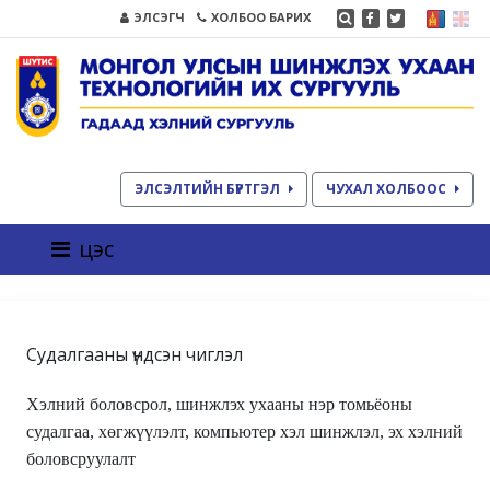
ЭЛСЭГЧ
ХОЛБОО БАРИХ
ЭЛСЭЛТИЙН БҮРТГЭЛ
ЧУХАЛ ХОЛБООС
цэс
Судалгааны үндсэн чиглэл
Хэлний боловсрол, шинжлэх ухааны нэр томьёоны
судалгаа, хөгжүүлэлт, компьютер хэл шинжлэл, эх хэлний
боловсруулалт