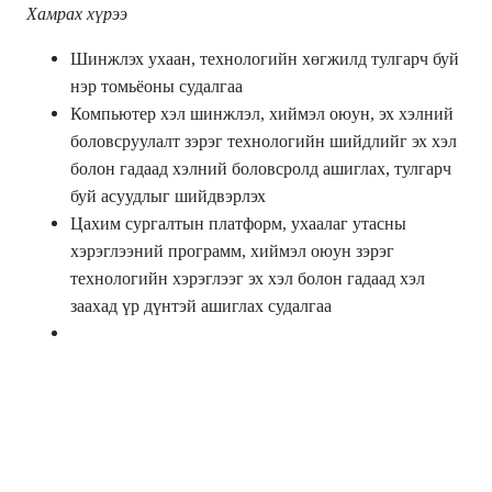
Хамрах хүрээ
Шинжлэх ухаан, технологийн хөгжилд тулгарч буй
нэр томьёоны судалгаа
Компьютер хэл шинжлэл, хиймэл оюун, эх хэлний
боловсруулалт зэрэг технологийн шийдлийг эх хэл
болон гадаад хэлний боловсролд ашиглах, тулгарч
буй асуудлыг шийдвэрлэх
Цахим сургалтын платформ, ухаалаг утасны
хэрэглээний программ, хиймэл оюун зэрэг
технологийн хэрэглээг эх хэл болон гадаад хэл
заахад үр дүнтэй ашиглах судалгаа