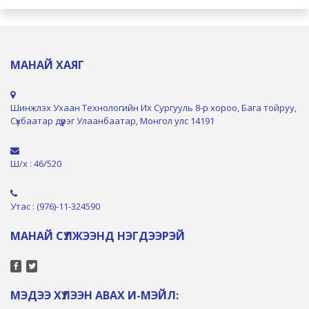
МАНАЙ ХАЯГ
Шинжлэх Ухаан Технологийн Их Сургууль 8-р хороо, Бага тойруу,
Сүхбаатар дүүрэг Улаанбаатар, Монгол улс 14191
Ш/х : 46/520
Утас : (976)-11-324590
МАНАЙ СҮЛЖЭЭНД НЭГДЭЭРЭЙ
МЭДЭЭ ХҮЛЭЭН АВАХ И-МЭЙЛ: