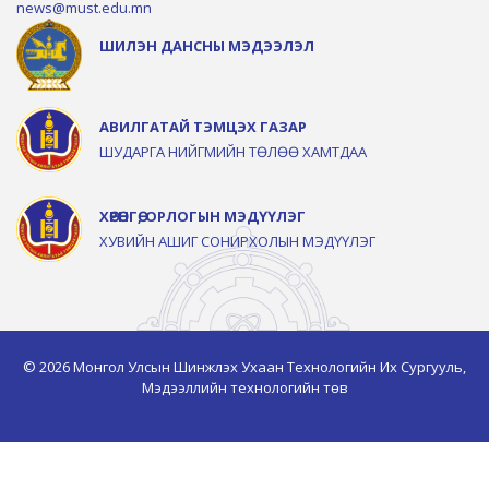
news@must.edu.mn
ШИЛЭН ДАНСНЫ МЭДЭЭЛЭЛ
АВИЛГАТАЙ ТЭМЦЭХ ГАЗАР
ШУДАРГА НИЙГМИЙН ТӨЛӨӨ ХАМТДАА
ХӨРӨНГӨ, ОРЛОГЫН МЭДҮҮЛЭГ
ХУВИЙН АШИГ СОНИРХОЛЫН МЭДҮҮЛЭГ
© 2026 Монгол Улсын Шинжлэх Ухаан Технологийн Их Сургууль,
Мэдээллийн технологийн төв