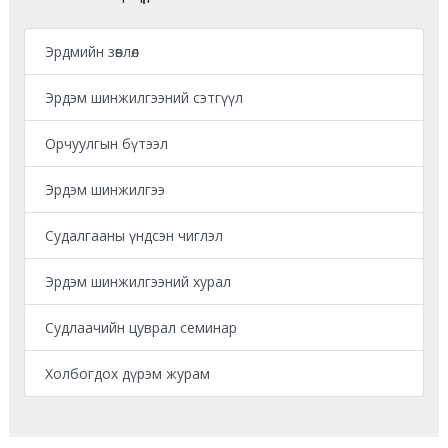
Эрдмийн зөвлөл
Эрдэм шинжилгээний сэтгүүл
Орчуулгын бүтээл
Эрдэм шинжилгээ
Судалгааны үндсэн чиглэл
Эрдэм шинжилгээний хурал
Судлаачийн цуврал семинар
Холбогдох дүрэм журам