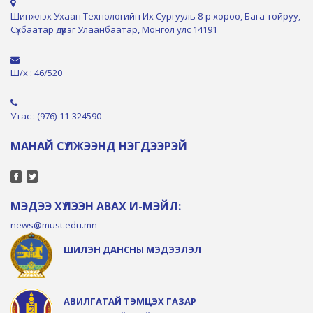
Шинжлэх Ухаан Технологийн Их Сургууль 8-р хороо, Бага тойруу,
Сүхбаатар дүүрэг Улаанбаатар, Монгол улс 14191
Ш/х : 46/520
Утас : (976)-11-324590
МАНАЙ СҮЛЖЭЭНД НЭГДЭЭРЭЙ
МЭДЭЭ ХҮЛЭЭН АВАХ И-МЭЙЛ:
news@must.edu.mn
ШИЛЭН ДАНСНЫ МЭДЭЭЛЭЛ
АВИЛГАТАЙ ТЭМЦЭХ ГАЗАР