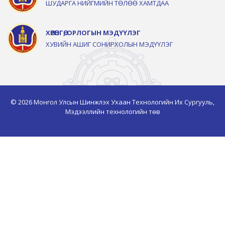
ШУДАРГА НИЙГМИЙН ТӨЛӨӨ ХАМТДАА
ХӨРӨНГӨ, ОРЛОГЫН МЭДҮҮЛЭГ
ХУВИЙН АШИГ СОНИРХОЛЫН МЭДҮҮЛЭГ
© 2026 Монгол Улсын Шинжлэх Ухаан Технологийн Их Сургууль,
Мэдээллийн технологийн төв