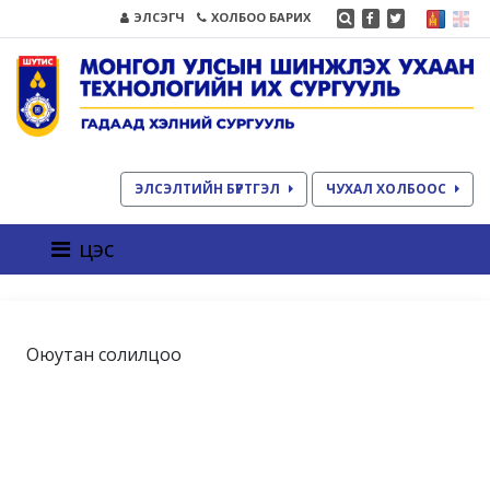
ЭЛСЭГЧ
ХОЛБОО БАРИХ
ЭЛСЭЛТИЙН БҮРТГЭЛ
ЧУХАЛ ХОЛБООС
цэс
Оюутан солилцоо