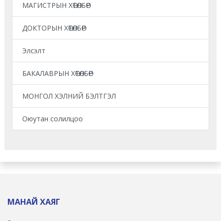
МАГИСТРЫН ХӨТӨЛБӨР
ДОКТОРЫН ХӨТӨЛБӨР
Элсэлт
БАКАЛАВРЫН ХӨТӨЛБӨР
МОНГОЛ ХЭЛНИЙ БЭЛТГЭЛ
Оюутан солилцоо
МАНАЙ ХАЯГ