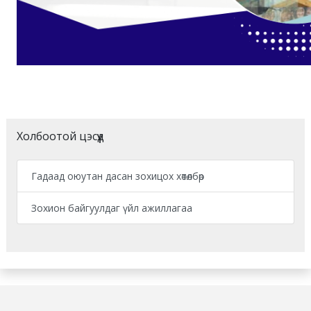
Холбоотой цэсүүд
Гадаад оюутан дасан зохицох хөтөлбөр
Зохион байгуулдаг үйл ажиллагаа