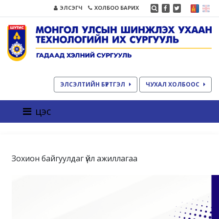
ЭЛСЭГЧ
ХОЛБОО БАРИХ
ЭЛСЭЛТИЙН БҮРТГЭЛ
ЧУХАЛ ХОЛБООС
цэс
Зохион байгуулдаг үйл ажиллагаа