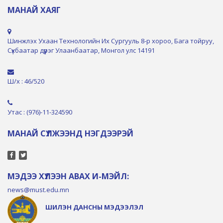
МАНАЙ ХАЯГ
Шинжлэх Ухаан Технологийн Их Сургууль 8-р хороо, Бага тойруу,
Сүхбаатар дүүрэг Улаанбаатар, Монгол улс 14191
Ш/х : 46/520
Утас : (976)-11-324590
МАНАЙ СҮЛЖЭЭНД НЭГДЭЭРЭЙ
МЭДЭЭ ХҮЛЭЭН АВАХ И-МЭЙЛ:
news@must.edu.mn
ШИЛЭН ДАНСНЫ МЭДЭЭЛЭЛ