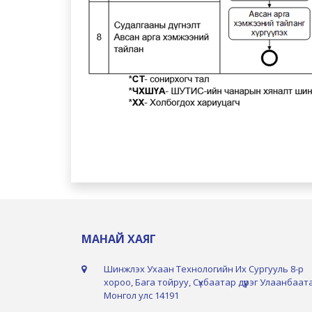
МАНАЙ ХАЯГ
Шинжлэх Ухаан Технологийн Их Сургууль 8-р
хороо, Бага тойруу, Сүхбаатар дүүрэг Улаанбаат
Монгол улс 14191