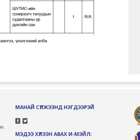
МАНАЙ СҮЛЖЭЭНД НЭГДЭЭРЭЙ
ар,
МЭДЭЭ ХҮЛЭЭН АВАХ И-МЭЙЛ: