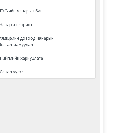
ГХС-ийн чанарын баг
Чанарын зорилт
Хөтөлбөрийн дотоод чанарын
баталгаажуулалт
Нийгмийн хариуцлага
Санал хүсэлт