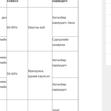
хэмжээ
хариуцагч
 дүн
Хөтөлбөр
хариуцагч, багш
60-80%
Оюутны вэб
лийн
Сургуулийн
захиргаа
нөөс
Хөтөлбөр
ийн
хариуцагч
Ярилцлага,
50-60%
Цахим хэрэгсэл
нөөс
Хөтөлбөр
ийн
хариуцагч
ЗХНГ