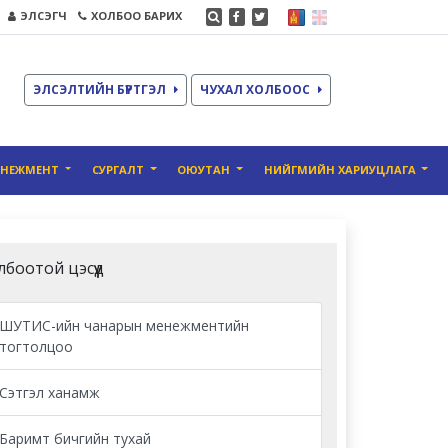
ЭЛСЭГЧ
ХОЛБОО БАРИХ
ЭЛСЭЛТИЙН БҮРТГЭЛ
ЧУХАЛ ХОЛБООС
ЕНЕЖМЕНТ
СУРГАЛТ
ОЮУТАН
НИЙГМИЙН ХАРИУЦЛАГА
лбоотой цэсүүд
ШУТИС-ийн чанарын менежментийн
тогтолцоо
Сэтгэл ханамж
Баримт бичгийн тухай