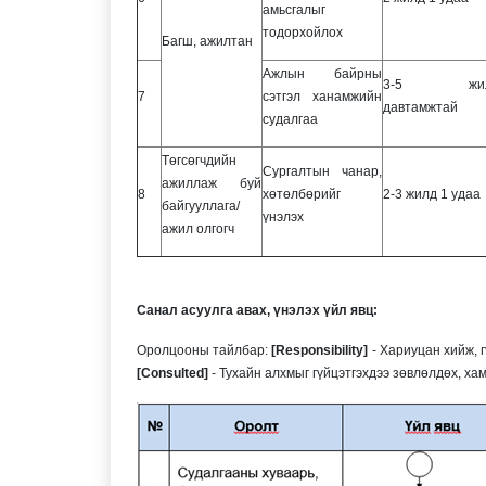
амьсгалыг
тодорхойлох
Багш, ажилтан
Ажлын байрны
3-5 жил
7
сэтгэл ханамжийн
давтамжтай
судалгаа
Төгсөгчдийн
Сургалтын чанар,
ажиллаж буй
8
хөтөлбөрийг
2-3 жилд 1 удаа
байгууллага/
үнэлэх
ажил олгогч
Санал асуулга авах, үнэлэх үйл явц:
Оролцооны тайлбар:
[Responsibility]
- Хариуцан хийж, г
[Consulted]
- Тухайн алхмыг гүйцэтгэхдээ зөвлөлдөх, ха