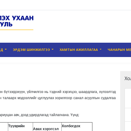
УД
ЭРДЭМ ШИНЖИЛГЭЭ
ХАМТЫН АЖИЛЛАГАА
ЧАНАРЫН М
Хо
бүтээгдэхүүн, үйлчилгээ нь тэдний хэрэгцээ, шаардлага, хүлээлтэд
н талаарх мэдээллийг цуглуулах зорилгоор санал асуулгын судалгаа
риуцан авч, дээд удирдлагад тайлагнана. Үүнд:
Түүврийн
Холбогдох
Авах хэрэгсэл