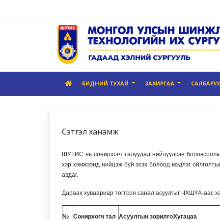
БИДНИЙ ТУХАЙ
ЗАХИРГАА
САЛБАРУ
Сэтгэл ханамж
ШУТИС нь сонирхогч талуудад нийлүүлсэн боловсролын 
хэр хэмжээнд нийцэж буй эсэх болоод мэдлэг ойлголты
авдаг.
Дараах хуваариар тогтсон санал асуулгыг ЧХШҮА-аас ха
№
Сонирхогч тал
Асуулгын зорилго
Хугацаа