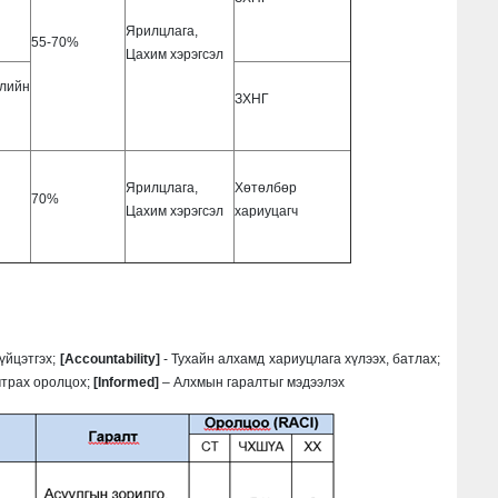
Ярилцлага,
55-70%
Цахим хэрэгсэл
ийн
ЗХНГ
Ярилцлага,
Хөтөлбөр
70%
Цахим хэрэгсэл
хариуцагч
үйцэтгэх;
[Accountability]
- Тухайн алхамд хариуцлага хүлээх, батлах;
мтрах оролцох;
[Informed]
– Алхмын гаралтыг мэдээлэх