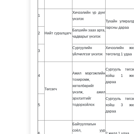
Хичээлийн үр дүнг
1
үнэлэх
Тухайн улиралд
гарсны дараа
Багшийн заах арга,
2
Нийт суралцагч
чадварыг үнэлэх
Сургуулийн
Хичээлийн жи
3
үйлчилгээг үнэлэх
төгсгөлд 1 удаа
Сургууль төгсө
Ажил мэргэжлийн
4
хойш 1 жил
тохиромж,
дараа
хөтөлбөрийг
Төгсөгч
үнэлж, ажил
эрхлэлтийг
Сургууль төгсө
тодорхойлох
5
хойш 3 жил
дараа
Байгууллагын
соёл, уур
6
2 жилд 1 удаа