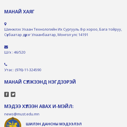
МАНАЙ ХАЯГ
Шинжлэх Ухаан Технологийн Их Сургууль 8-р хороо, Бага тойруу,
Сүхбаатар дүүрэг Улаанбаатар, Монгол улс 14191
Ш/х : 46/520
Утас : (976)-11-324590
МАНАЙ СҮЛЖЭЭНД НЭГДЭЭРЭЙ
МЭДЭЭ ХҮЛЭЭН АВАХ И-МЭЙЛ:
news@must.edu.mn
ШИЛЭН ДАНСНЫ МЭДЭЭЛЭЛ