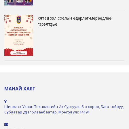
хятад хэл соёлын өдөрлөг-мөрөөдлөө
гэрэлтүүлье
МАНАЙ ХАЯГ
Шинжлэх Ухаан Технологийн Их Сургууль 8-р хороо, Бага тойруу,
Сүхбаатар дүүрэг Улаанбаатар, Монгол улс 14191