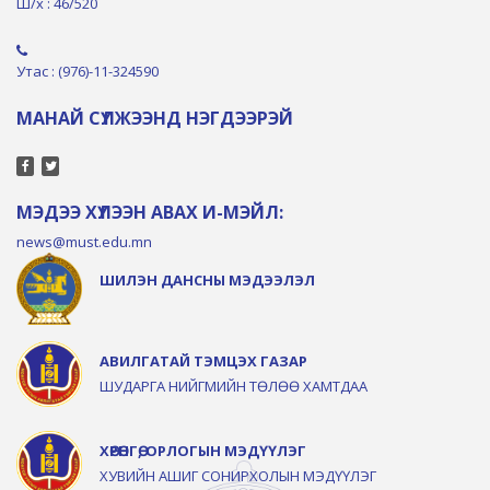
Ш/х : 46/520
Утас : (976)-11-324590
МАНАЙ СҮЛЖЭЭНД НЭГДЭЭРЭЙ
МЭДЭЭ ХҮЛЭЭН АВАХ И-МЭЙЛ:
news@must.edu.mn
ШИЛЭН ДАНСНЫ МЭДЭЭЛЭЛ
АВИЛГАТАЙ ТЭМЦЭХ ГАЗАР
ШУДАРГА НИЙГМИЙН ТӨЛӨӨ ХАМТДАА
ХӨРӨНГӨ, ОРЛОГЫН МЭДҮҮЛЭГ
ХУВИЙН АШИГ СОНИРХОЛЫН МЭДҮҮЛЭГ