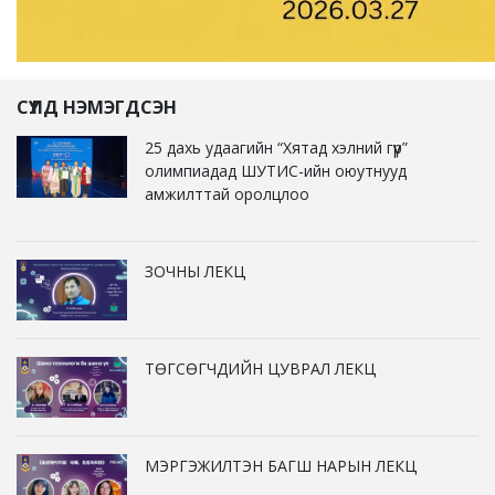
СҮҮЛД НЭМЭГДСЭН
25 дахь удаагийн “Хятад хэлний гүүр”
олимпиадад ШУТИС-ийн оюутнууд
амжилттай оролцлоо
ЗОЧНЫ ЛЕКЦ
ТӨГСӨГЧДИЙН ЦУВРАЛ ЛЕКЦ
МЭРГЭЖИЛТЭН БАГШ НАРЫН ЛЕКЦ