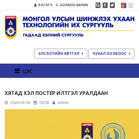
ЭЛСЭГЧ
ХОЛБОО БАРИХ
ЭЛСЭЛТИЙН БҮРТГЭЛ
ЧУХАЛ ХОЛБООС
цэс
ХЯТАД ХЭЛ ПОСТЕР ИЛТГЭЛ УРАЛДААН
2026-03-04
09:08
admin