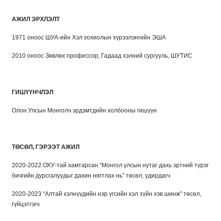
АЖИЛ ЭРХЛЭЛТ
1971 оноос ШУА-ийн Хэл зохиолын хүрээлэнгийн ЭША
2010 оноос Зөвлөх профессор, Гадаад хэлний сургууль, ШУТИС
ГИШҮҮНЧЛЭЛ
Олон Улсын Монголч эрдэмтдийн холбооны гишүүн
ТӨСӨЛ, ГЭРЭЭТ АЖИЛ
2020-2022 ОХУ-тай хамтарсан “Монгол улсын нутаг дахь эртний түрэг
бичгийн дурсгалуудыг дахин нягтлах нь” төсөл, удирдагч
2020-2023 “Алтай хэлнүүдийн нэр үгсийн хэл зүйн хэв шинж” төсөл,
гүйцэтгэгч