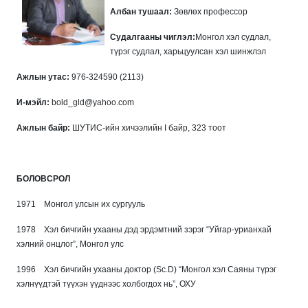
Албан тушаал:
Зөвлөх профессор
Судалгааны чиглэл:
Монгол хэл судлал,
түрэг судлал, харьцуулсан хэл шинжлэл
Ажлын утас:
976-324590 (2113)
И-мэйл:
bold_gld@yahoo.com
Ажлын байр:
ШУТИС-ийн хичээлийн I байр, 323 тоот
БОЛОВСРОЛ
1971 Монгол улсын их сургууль
1978 Хэл бичгийн ухааны дэд эрдэмтний зэрэг “Уйгар-урианхай
хэлний онцлог”, Монгол улс
1996 Хэл бичгийн ухааны доктор (Sc.D) “Монгол хэл Саяны түрэг
хэлнүүдтэй түүхэн үүднээс холбогдох нь”, ОХУ