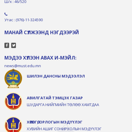
Ш/х : 46/520
Утас : (976)-11-324590
МАНАЙ СҮЛЖЭЭНД НЭГДЭЭРЭЙ
МЭДЭЭ ХҮЛЭЭН АВАХ И-МЭЙЛ:
news@must.edu.mn
ШИЛЭН ДАНСНЫ МЭДЭЭЛЭЛ
АВИЛГАТАЙ ТЭМЦЭХ ГАЗАР
ШУДАРГА НИЙГМИЙН ТӨЛӨӨ ХАМТДАА
ХӨРӨНГӨ, ОРЛОГЫН МЭДҮҮЛЭГ
ХУВИЙН АШИГ СОНИРХОЛЫН МЭДҮҮЛЭГ