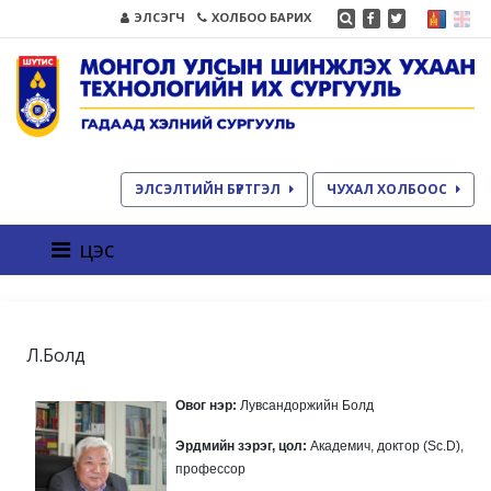
ЭЛСЭГЧ
ХОЛБОО БАРИХ
ЭЛСЭЛТИЙН БҮРТГЭЛ
ЧУХАЛ ХОЛБООС
цэс
Л.Болд
Овог нэр:
Лувсандоржийн Болд
Эрдмийн зэрэг, цол:
Академич, доктор (Sc.D),
профессор