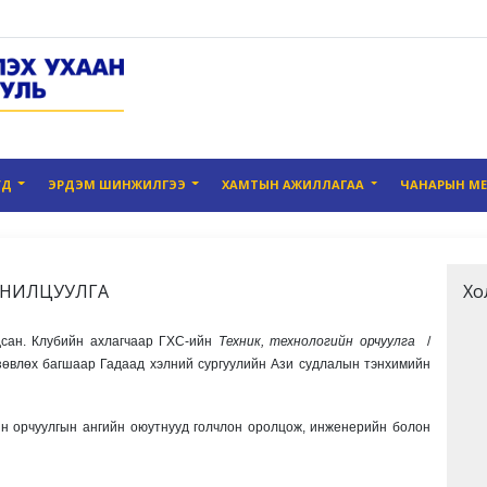
УД
ЭРДЭМ ШИНЖИЛГЭЭ
ХАМТЫН АЖИЛЛАГАА
ЧАНАРЫН М
АНИЛЦУУЛГА
Хо
дсан. Клубийн ахлагчаар ГХС-ийн
Техник, технологийн орчуулга
/
, зөвлөх багшаар Гадаад хэлний сургуулийн Ази судлалын тэнхимийн
йн орчуулгын ангийн оюутнууд голчлон оролцож, инженерийн болон