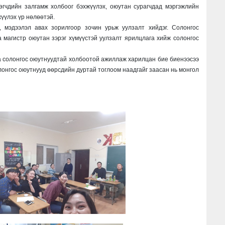
өгчдийн залгамж холбоог бэхжүүлэх, оюутан сурагчдад мэргэжлийн
жүүлэх үр нөлөөтэй.
, мэдээлэл авах зорилгоор зочин урьж уулзалт хийдэг. Солонгос
а магистр оюутан зэрэг хүмүүстэй уулзалт ярилцлага хийж солонгос
аа солонгос оюутнуудтай холбоотой ажиллаж харилцан бие биенээсээ
лонгос оюутнууд өөрсдийн дуртай тоглоом наадгайг заасан нь монгол