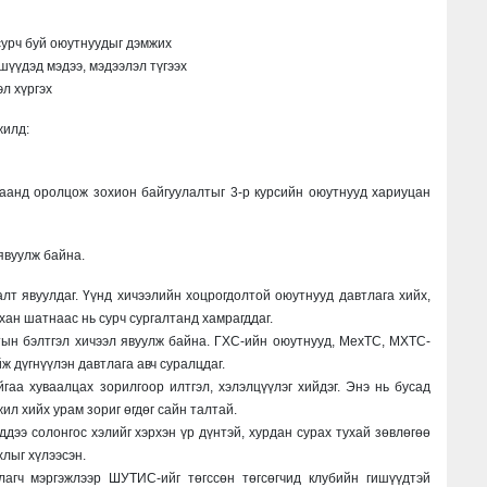
сурч буй оюутнуудыг дэмжих
шүүдэд мэдээ, мэдээлэл түгээх
л хүргэх
 жилд:
гаанд оролцож зохион байгуулалтыг 3-р курсийн оюутнууд хариуцан
явуулж байна.
лт явуулдаг. Үүнд хичээлийн хоцрогдолтой оюутнууд давтлага хийх,
ан шатнаас нь сурч сургалтанд хамрагддаг.
ын бэлтгэл хичээл явуулж байна. ГХС-ийн оюутнууд, МехТС, МХТС-
 дүгнүүлэн давтлага авч суралцдаг.
аа хуваалцах зорилгоор илтгэл, хэлэлцүүлэг хийдэг. Энэ нь бусад
л хийх урам зориг өгдөг сайн талтай.
дээ солонгос хэлийг хэрхэн үр дүнтэй, хурдан сурах тухай зөвлөгөө
лыг хүлээсэн.
лагч мэргэжлээр ШУТИС-ийг төгссөн төгсөгчид клубийн гишүүдтэй