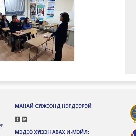
МАНАЙ СҮЛЖЭЭНД НЭГДЭЭРЭЙ
ар,
МЭДЭЭ ХҮЛЭЭН АВАХ И-МЭЙЛ: