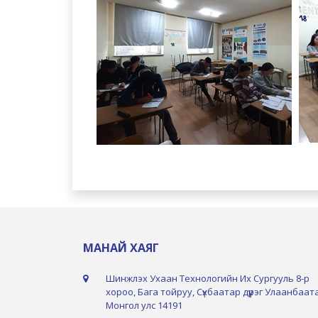
МАНАЙ ХАЯГ
Шинжлэх Ухаан Технологийн Их Сургууль 8-р
хороо, Бага тойруу, Сүхбаатар дүүрэг Улаанбаат
Монгол улс 14191