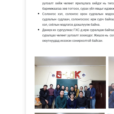
уулзалт хийж чөлөөт ярилцлага хийдэг нь төгс
баримжаагаа зөв тогтоох, сурах үйл явцыг идэвх
Солонгос хэл, солонгос орон судлалын мэдээ
судлалын судлаач, солонгосоос ирж сурч байга
хэл, соёлын мэдлэгээ дээшлүүлж байна.
Данкүк их сургуулиас ГХС-д ирж суралцаж байг
суралцах чөлөөт уулзалт зохиодог. Жишээ нь со
оюутнуудад ихээхэн сонирхолтой байсан.