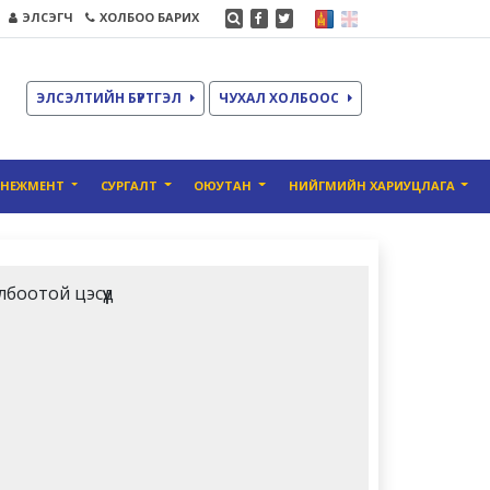
ЭЛСЭГЧ
ХОЛБОО БАРИХ
ЭЛСЭЛТИЙН БҮРТГЭЛ
ЧУХАЛ ХОЛБООС
ЕНЕЖМЕНТ
СУРГАЛТ
ОЮУТАН
НИЙГМИЙН ХАРИУЦЛАГА
лбоотой цэсүүд