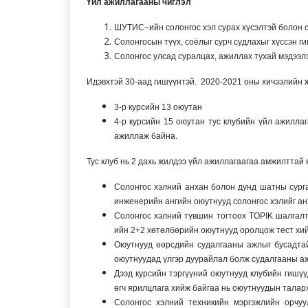
Үйл ажиллагааны чиглэл
ШУТИС–ийн солонгос хэл сурах хүсэлтэй болон 
Солонгосын түүх, соёлыг сурч судлахыг хүссэн ги
Солонгос улсад суралцах, ажиллах тухай мэдээлэ
Идэвхтэй 30-аад гишүүнтэй. 2020-2021 оны хичээлийн
3-р курсийн 13 оюутан
4-р курсийн 15 оюутан тус клубийн үйл ажилла
ажиллаж байна.
Тус клуб нь 2 дахь жилдээ үйл ажиллагаагаа амжилттай 
Солонгос хэлний анхан болон дунд шатны сурга
инженерийн ангийн оюутнууд солонгос хэлийг анх
Солонгос хэлний түвшин тогтоох TOPIK шалгалт
ийн 2+2 хөтөлбөрийн оюутнууд оролцож тест хийж
Оюутнууд өөрсдийн судалгааны ажлыг бусадтайг
оюутнуудад үлгэр дуурайлал болж судалгааны ажи
Дээд курсийн тэргүүний оюутнууд клубийн гишүүд
өгч ярилцлага хийж байгаа нь оюутнуудын таларх
Солонгос хэлний техникийн мэргэжлийн орчуу