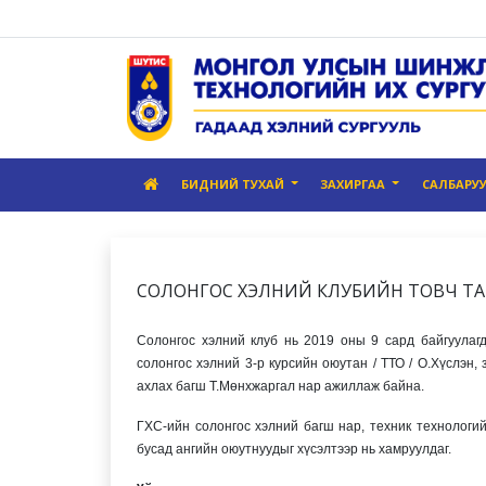
БИДНИЙ ТУХАЙ
ЗАХИРГАА
САЛБАРУ
СОЛОНГОС ХЭЛНИЙ КЛУБИЙН ТОВЧ Т
Солонгос хэлний клуб нь 2019 оны 9 сард байгуулаг
солонгос хэлний 3-р курсийн оюутан / ТТО / О.Хүслэн
ахлах багш Т.Мөнхжаргал нар ажиллаж байна.
ГХС-ийн солонгос хэлний багш нар, техник технологи
бусад ангийн оюутнуудыг хүсэлтээр нь хамруулдаг.