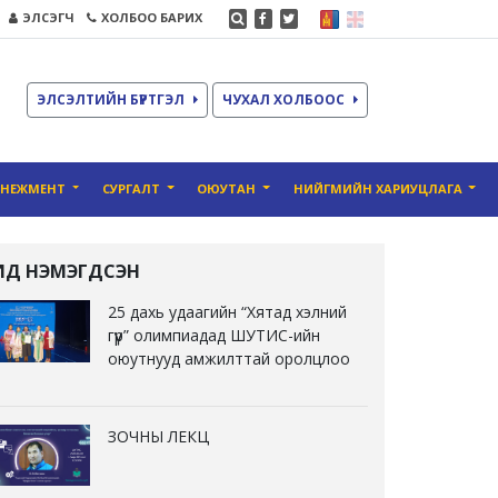
ЭЛСЭГЧ
ХОЛБОО БАРИХ
ЭЛСЭЛТИЙН БҮРТГЭЛ
ЧУХАЛ ХОЛБООС
ЕНЕЖМЕНТ
СУРГАЛТ
ОЮУТАН
НИЙГМИЙН ХАРИУЦЛАГА
ҮҮЛД НЭМЭГДСЭН
25 дахь удаагийн “Хятад хэлний
гүүр” олимпиадад ШУТИС-ийн
оюутнууд амжилттай оролцлоо
ЗОЧНЫ ЛЕКЦ