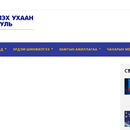
УД
ЭРДЭМ ШИНЖИЛГЭЭ
ХАМТЫН АЖИЛЛАГАА
ЧАНАРЫН М
С