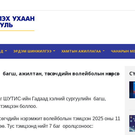
УД
ЭРДЭМ ШИНЖИЛГЭЭ
ХАМТЫН АЖИЛЛАГАА
ЧАНАРЫН М
агш, ажилтан, төгсөгчдийн волейболын нөхөрсөг
С
аг ШУТИС-ийн Гадаад хэлний сургуулийн багш,
 тэмцээн боллоо.
гсөгчдийн нэрэмжит волейболын тэмцээн 2025 оны 11
ө. Тус тэмцээнд нийт 7 баг оролцсоноос: