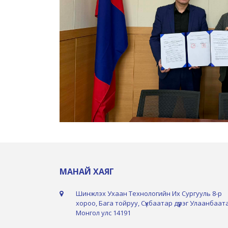
МАНАЙ ХАЯГ
Шинжлэх Ухаан Технологийн Их Сургууль 8-р
хороо, Бага тойруу, Сүхбаатар дүүрэг Улаанбаат
Монгол улс 14191