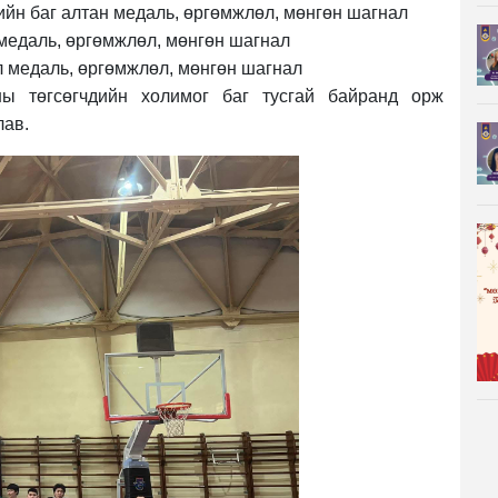
ийн баг алтан медаль, өргөмжлөл, мөнгөн шагнал
 медаль, өргөмжлөл, мөнгөн шагнал
л медаль, өргөмжлөл, мөнгөн шагнал
ы төгсөгчдийн холимог баг тусгай байранд орж
лав.