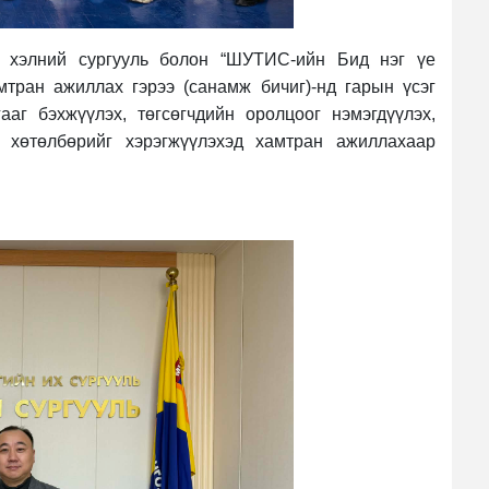
 хэлний сургууль болон “ШУТИС-ийн Бид нэг үе
мтран ажиллах гэрээ (санамж бичиг)-нд гарын үсэг
ааг бэхжүүлэх, төгсөгчдийн оролцоог нэмэгдүүлэх,
 хөтөлбөрийг хэрэгжүүлэхэд хамтран ажиллахаар