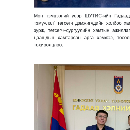
Мөн тэмцээний үеэр ШУТИС-ийн Гадаад
тэмүүлэл” төгсөгч дэмжигчдийн холбоо ха
зурж, төгсөгч–сургуулийн хамтын ажиллаг
цаашдын хамтарсан арга хэмжээ, төсөл
тохиролцлоо.