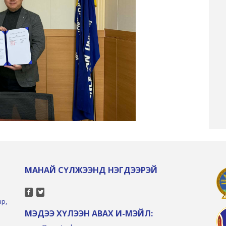
МАНАЙ СҮЛЖЭЭНД НЭГДЭЭРЭЙ
ар,
МЭДЭЭ ХҮЛЭЭН АВАХ И-МЭЙЛ: