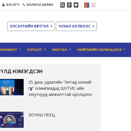
ЭЛСЭГЧ
ХОЛБОО БАРИХ
ЭЛСЭЛТИЙН БҮРТГЭЛ
ЧУХАЛ ХОЛБООС
ЕНЕЖМЕНТ
СУРГАЛТ
ОЮУТАН
НИЙГМИЙН ХАРИУЦЛАГА
ҮҮЛД НЭМЭГДСЭН
25 дахь удаагийн “Хятад хэлний
гүүр” олимпиадад ШУТИС-ийн
оюутнууд амжилттай оролцлоо
ЗОЧНЫ ЛЕКЦ