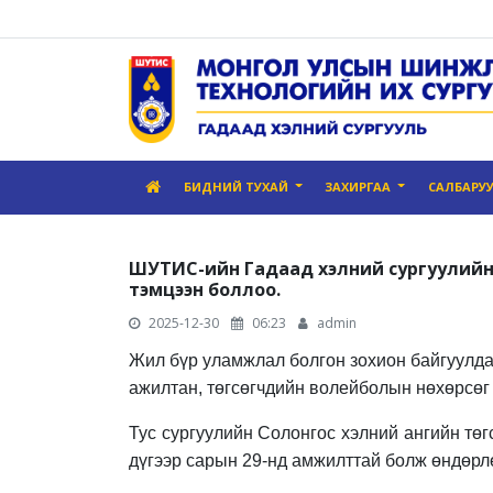
БИДНИЙ ТУХАЙ
ЗАХИРГАА
САЛБАРУ
ШУТИС-ийн Гадаад хэлний сургуулийн б
тэмцээн боллоо.
2025-12-30
06:23
admin
Жил бүр уламжлал болгон зохион байгуулд
ажилтан, төгсөгчдийн волейболын нөхөрсөг
Тус сургуулийн Солонгос хэлний ангийн тө
дүгээр сарын 29-нд амжилттай болж өндөрлө