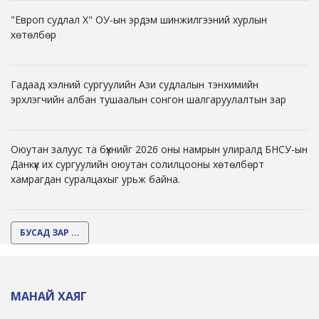
"Европ судлал X" ОУ-ын эрдэм шинжилгээний хурлын
хөтөлбөр
Гадаад хэлний сургуулийн Ази судлалын тэнхимийн
эрхлэгчийн албан тушаалын сонгон шалгаруулалтын зар
Оюутан залуус та бүхнийг 2026 оны намрын улиралд БНСУ-ын
Данкүк их сургуулийн оюутан солилцооны хөтөлбөрт
хамрагдан суралцахыг урьж байна.
БУСАД ЗАР ...
МАНАЙ ХАЯГ