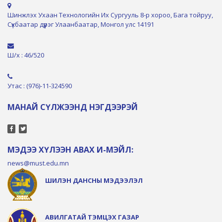
Шинжлэх Ухаан Технологийн Их Сургууль 8-р хороо, Бага тойруу,
Сүхбаатар дүүрэг Улаанбаатар, Монгол улс 14191
Ш/х : 46/520
Утас : (976)-11-324590
МАНАЙ СҮЛЖЭЭНД НЭГДЭЭРЭЙ
МЭДЭЭ ХҮЛЭЭН АВАХ И-МЭЙЛ:
news@must.edu.mn
ШИЛЭН ДАНСНЫ МЭДЭЭЛЭЛ
АВИЛГАТАЙ ТЭМЦЭХ ГАЗАР