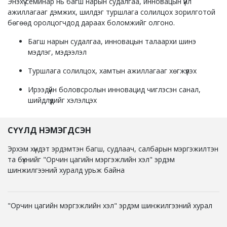
Энэхүү семинар нь багш нарын судалгаа, инновацын үйл
ажиллагааг дэмжих, шилдэг туршлага солилцох зорилготой
бөгөөд оролцогчдод дараах боломжийг олгоно.
Багш нарын судалгаа, инновацын талаархи шинэ
мэдлэг, мэдээлэл
Туршлага солилцох, хамтын ажиллагааг хөгжүүлэх
Ирээдүйн боловсролын инновацид чиглэсэн санал,
шийдлүүдийг хэлэлцэх
СҮҮЛД НЭМЭГДСЭН
Эрхэм хүндэт эрдэмтэн багш, судлаач, салбарын мэргэжилтэн
та бүхнийг "Орчин цагийн мэргэжлийн хэл" эрдэм
шинжилгээний хуралд урьж байна
"Орчин цагийн мэргэжлийн хэл" эрдэм шинжилгээний хурал