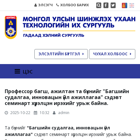
ЭЛСЭГЧ
ХОЛБОО БАРИХ
ЭЛСЭЛТИЙН БҮРТГЭЛ
ЧУХАЛ ХОЛБООС
цэс
Профессор багш, ажилтан та бүхнийг "Багшийн
судалгаа, инновацын үйл ажиллагаа" сэдэвт
семинарт хүрэлцэн ирэхийг урьж байна.
2025-10-22
10:32
admin
Та бүхнийг
"Багшийн судалгаа, инновацын үйл
ажиллагаа"
сэдэвт семинарт хүрэлцэн ирэхийг урьж байна.