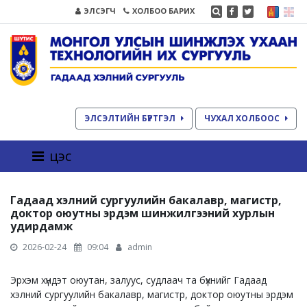
ЭЛСЭГЧ
ХОЛБОО БАРИХ
ЭЛСЭЛТИЙН БҮРТГЭЛ
ЧУХАЛ ХОЛБООС
цэс
Гадаад хэлний сургуулийн бакалавр, магистр,
доктор оюутны эрдэм шинжилгээний хурлын
удирдамж
2026-02-24
09:04
admin
Эрхэм хүндэт оюутан, залуус, судлаач та бүхнийг Гадаад
хэлний сургуулийн бакалавр, магистр, доктор оюутны эрдэм