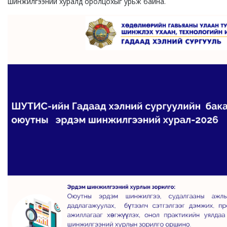
шинжилгээний хуралд оролцохыг урьж байна.