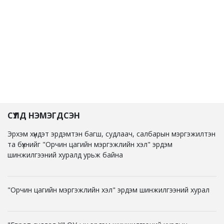
СҮҮЛД НЭМЭГДСЭН
Эрхэм хүндэт эрдэмтэн багш, судлаач, салбарын мэргэжилтэн
та бүхнийг "Орчин цагийн мэргэжлийн хэл" эрдэм
шинжилгээний хуралд урьж байна
"Орчин цагийн мэргэжлийн хэл" эрдэм шинжилгээний хурал