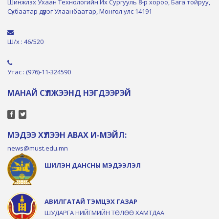
Шинжлэх Ухаан Технологийн Их Сургууль 8-р хороо, Бага тойруу,
Сүхбаатар дүүрэг Улаанбаатар, Монгол улс 14191
Ш/х : 46/520
Утас : (976)-11-324590
МАНАЙ СҮЛЖЭЭНД НЭГДЭЭРЭЙ
МЭДЭЭ ХҮЛЭЭН АВАХ И-МЭЙЛ:
news@must.edu.mn
ШИЛЭН ДАНСНЫ МЭДЭЭЛЭЛ
АВИЛГАТАЙ ТЭМЦЭХ ГАЗАР
ШУДАРГА НИЙГМИЙН ТӨЛӨӨ ХАМТДАА