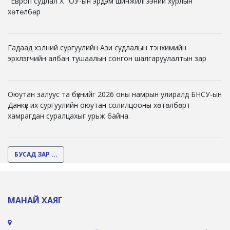
"Европ судлал X" ОУ-ын эрдэм шинжилгээний хурлын
хөтөлбөр
Гадаад хэлний сургуулийн Ази судлалын тэнхимийн
эрхлэгчийн албан тушаалын сонгон шалгаруулалтын зар
Оюутан залуус та бүхнийг 2026 оны намрын улиралд БНСУ-ын
Данкүк их сургуулийн оюутан солилцооны хөтөлбөрт
хамрагдан суралцахыг урьж байна.
БУСАД ЗАР ...
МАНАЙ ХАЯГ