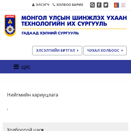
ЭЛСЭГЧ
ХОЛБОО БАРИХ
ЭЛСЭЛТИЙН БҮРТГЭЛ
ЧУХАЛ ХОЛБООС
цэс
Нийгмийн хариуцлага
,
Холбоотой цэсүүд