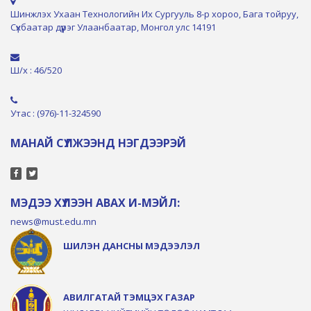
Шинжлэх Ухаан Технологийн Их Сургууль 8-р хороо, Бага тойруу,
Сүхбаатар дүүрэг Улаанбаатар, Монгол улс 14191
Ш/х : 46/520
Утас : (976)-11-324590
МАНАЙ СҮЛЖЭЭНД НЭГДЭЭРЭЙ
МЭДЭЭ ХҮЛЭЭН АВАХ И-МЭЙЛ:
news@must.edu.mn
ШИЛЭН ДАНСНЫ МЭДЭЭЛЭЛ
АВИЛГАТАЙ ТЭМЦЭХ ГАЗАР