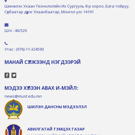
Шинжлэх Ухаан Технологийн Их Сургууль 8-р хороо, Бага тойруу,
Сүхбаатар дүүрэг Улаанбаатар, Монгол улс 14191
Ш/х : 46/520
Утас : (976)-11-324590
МАНАЙ СҮЛЖЭЭНД НЭГДЭЭРЭЙ
МЭДЭЭ ХҮЛЭЭН АВАХ И-МЭЙЛ:
news@must.edu.mn
ШИЛЭН ДАНСНЫ МЭДЭЭЛЭЛ
АВИЛГАТАЙ ТЭМЦЭХ ГАЗАР