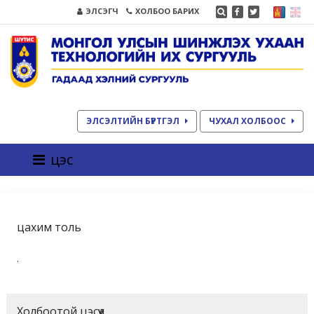
ЭЛСЭГЧ
ХОЛБОО БАРИХ
ЭЛСЭЛТИЙН БҮРТГЭЛ
ЧУХАЛ ХОЛБООС
цэс
цахим толь
.
Холбоотой цэсүүд