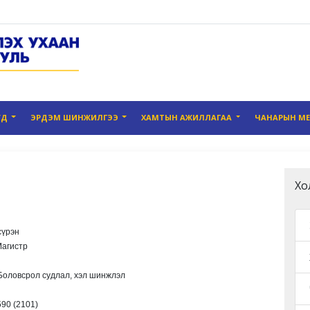
УД
ЭРДЭМ ШИНЖИЛГЭЭ
ХАМТЫН АЖИЛЛАГАА
ЧАНАРЫН М
Хо
сүрэн
агистр
оловсрол судлал, хэл шинжлэл
90 (2101)