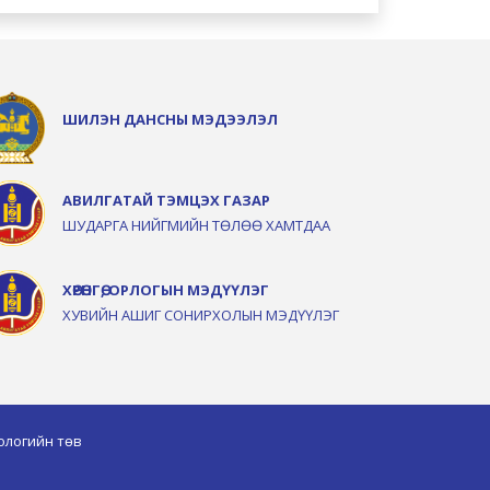
ШИЛЭН ДАНСНЫ МЭДЭЭЛЭЛ
АВИЛГАТАЙ ТЭМЦЭХ ГАЗАР
ШУДАРГА НИЙГМИЙН ТӨЛӨӨ ХАМТДАА
ХӨРӨНГӨ, ОРЛОГЫН МЭДҮҮЛЭГ
ХУВИЙН АШИГ СОНИРХОЛЫН МЭДҮҮЛЭГ
ологийн төв