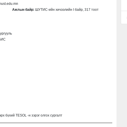
ust.edu.mn
 байр:
ШУТИС-ийн хичээлийн I байр, 317 тоот
сургууль
БИС
рх бүхий TESOL -н зэрэг олгох сургалт