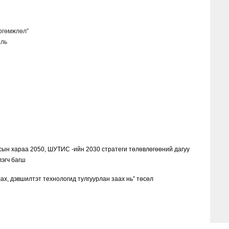
ргөмжлөл”
аль
сын хараа 2050, ШУТИС -ийн 2030 стратеги төлөвлөгөөний дагуу
өрийн чиглүүлэгч багш
ах, дэвшилтэт технологид тулгуурлан заах нь” төсөл