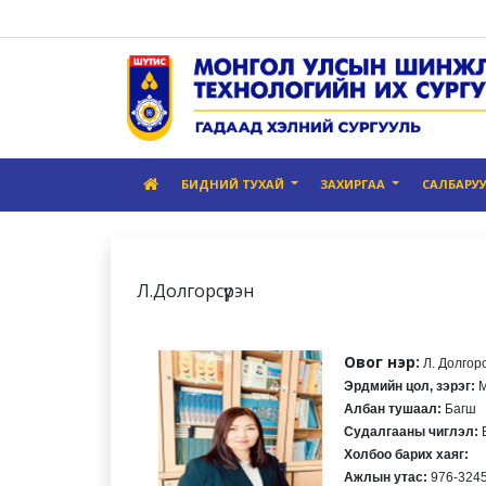
БИДНИЙ ТУХАЙ
ЗАХИРГАА
САЛБАРУ
Л.Долгорсүрэн
Овог нэр:
Л. Долгор
Эрдмийн цол, зэрэг:
М
Албан тушаал:
Багш
Судалгааны чиглэл:
Б
Холбоо барих хаяг:
Ажлын утас:
976-3245