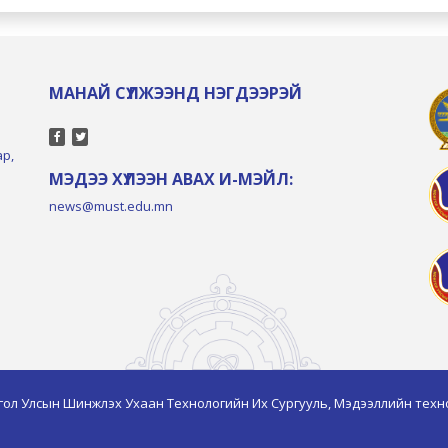
МАНАЙ СҮЛЖЭЭНД НЭГДЭЭРЭЙ
ар,
МЭДЭЭ ХҮЛЭЭН АВАХ И-МЭЙЛ:
news@must.edu.mn
гол Улсын Шинжлэх Ухаан Технологийн Их Сургууль, Мэдээллийн техн