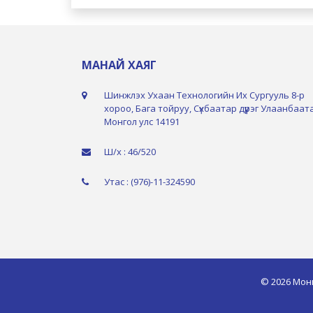
МАНАЙ ХАЯГ
Шинжлэх Ухаан Технологийн Их Сургууль 8-р
хороо, Бага тойруу, Сүхбаатар дүүрэг Улаанбаат
Монгол улс 14191
Ш/х : 46/520
Утас : (976)-11-324590
© 2026 Мон