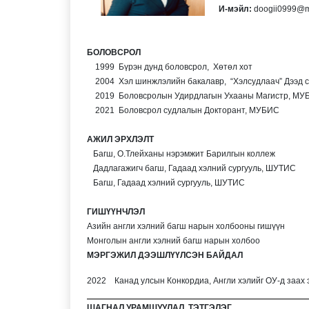
И-мэйл:
doogii0999@m
Ажлын
БОЛОВСРОЛ
1999 Бүрэн дунд боловсрол, Хөтөл хот
2004 Хэл шинжлэлийн бакалавр, “Хэлсудлаач” Дээд 
2019 Боловсролын Удирдлагын Ухааны Магистр, МУ
2021 Боловсрол судлалын Докторант, МУБИС
АЖИЛ ЭРХЛЭЛТ
Багш, О.Тлейханы нэрэмжит Барилгын коллеж
Дадлагажигч багш, Гадаад хэлний сургууль, ШУТИС
Багш, Гадаад хэлний сургууль, ШУТИС
ГИШҮҮНЧЛЭЛ
Азийн англи хэлний багш нарын холбооны гишүүн
Монголын англи хэлний багш нарын холбоо
МЭРГЭЖИЛ ДЭЭШЛҮҮЛСЭН БАЙДАЛ
2022 Канад улсын Конкордиа, Англи хэлийг ОУ-д заах э
ШАГНАЛ УРАМШУУЛАЛ, ТЭТГЭЛЭГ