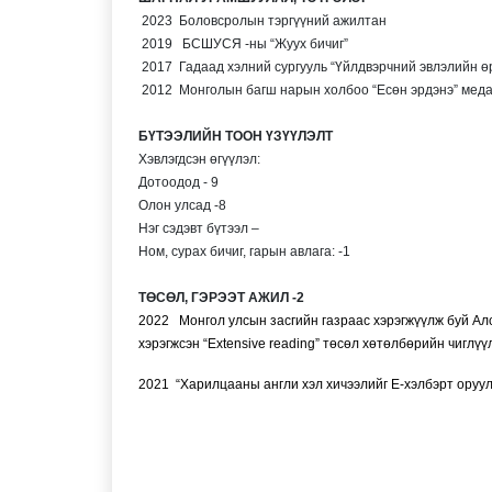
2023 Боловсролын тэргүүний ажилтан
2019 БСШУСЯ -ны “Жуух бичиг”
2017 Гадаад хэлний сургууль “Үйлдвэрчний эвлэлийн ө
2012 Монголын багш нарын холбоо “Есөн эрдэнэ” мед
БҮТЭЭЛИЙН ТООН ҮЗҮҮЛЭЛТ
Хэвлэгдсэн өгүүлэл:
Дотоодод - 9
Олон улсад -8
Нэг сэдэвт бүтээл –
Ном, сурах бичиг, гарын авлага: -1
ТӨСӨЛ, ГЭРЭЭТ АЖИЛ -2
2022 Монгол улсын засгийн газраас хэрэгжүүлж буй Ал
хэрэгжсэн “Extensive reading” төсөл хөтөлб
2021 “Харилцааны англи хэл хичээлийг Е-хэлбэрт оруул