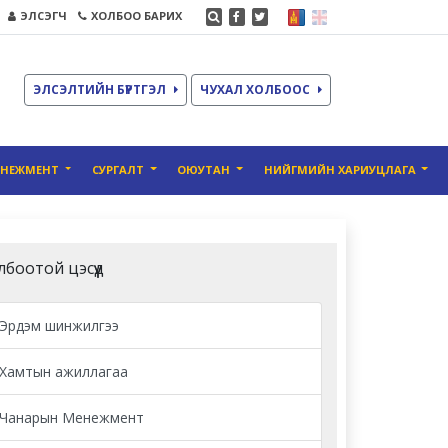
ЭЛСЭГЧ
ХОЛБОО БАРИХ
ЭЛСЭЛТИЙН БҮРТГЭЛ
ЧУХАЛ ХОЛБООС
ЕНЕЖМЕНТ
СУРГАЛТ
ОЮУТАН
НИЙГМИЙН ХАРИУЦЛАГА
лбоотой цэсүүд
Эрдэм шинжилгээ
Хамтын ажиллагаа
Чанарын Менежмент