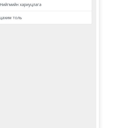
Нийгмийн хариуцлага
цахим толь