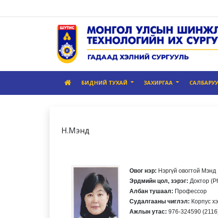
БИДНИЙ ТУХАЙ
ЗАХИРГАА
САЛБАРУ
Н.Мэнд
Овог нэр:
Нэргүй овогтой Мэнд
Эрдмийн цол, зэрэг:
Доктор (P
Албан тушаал:
Профессор
Судалгааны чиглэл:
Корпус хэ
Ажлын утас:
976-324590 (2116