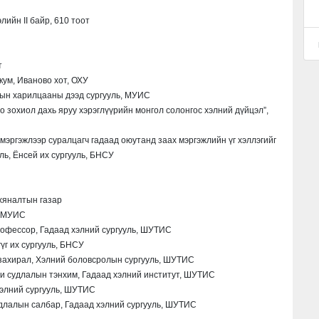
ийн II байр, 610 тоот
т
ум, Иваново хот, ОХУ
ын харилцааны дээд сургууль, МУИС
 зохиол дахь яруу хэрэглүүрийн монгол солонгос хэлний дүйцэл”,
мэргэжлээр суралцагч гадаад оюутанд заах мэргэжлийн үг хэллэгийг
ль, Ёнсей их сургууль, БНСУ
хяналтын газар
, МУИС
офессор, Гадаад хэлний сургууль, ШУТИС
г их сургууль, БНСУ
 захирал, Хэлний боловсролын сургууль, ШУТИС
зи судлалын тэнхим, Гадаад хэлний институт, ШУТИС
элний сургууль, ШУТИС
длалын салбар, Гадаад хэлний сургууль, ШУТИС