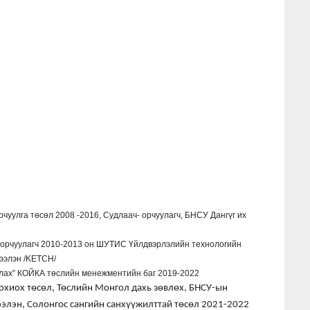
рчуулга төсөл 2008 -2016, Судлаач- орчуулагч, БНСУ Дангүг их
йн орчуулагч 2010-2013 он ШУТИС Үйлдвэрлэлийн технологийн
ээлэн /KETCH/
улах” КОЙКА төслийн менежментийн баг 2019-2022
зохиох төсөл, Төслийн Монгол дахь зөвлөх, БНСУ-ын
элэн, Солонгос сангийн санхүүжилттай төсөл 2021-2022