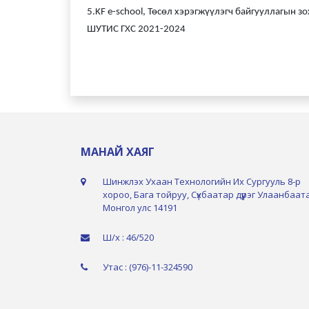
5.KF e-school, Төсөл хэрэгжүүлэгч байгууллагын з
ШУТИС ГХС 2021-2024
МАНАЙ ХАЯГ
Шинжлэх Ухаан Технологийн Их Сургууль 8-р
хороо, Бага тойруу, Сүхбаатар дүүрэг Улаанбаат
Монгол улс 14191
Ш/х : 46/520
Утас : (976)-11-324590