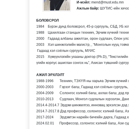
И-мэйл:
mend@must.edu.mn
Ажлын байр:
ШУТИС-ийн хичээл
БОЛОВСРОЛ
1984 Бүрэн дунд боловсрол, 45-р сургууль, СБД, УБ хо
1988 Цахилгаан станцын техникч, Эрчим хүчний техник
2000 Гадаад албаны ажилтан, орон судлаач, Олон улс
2003 Хэл шинжлэлийн магистр, , “Монголын нууц товчоо
Гадаад хэл соёлын сургууль, МУИС
2015 Хүмүүнлэгийн ухааны доктор (Ph.D), “Текстилийн 
үгийн корпус ашиглан сонгох нь”, Ахисан түвшний сургуу
АЖИЛ ЭРХЛЭЛТ
1988-1996 Техникч, ТЭХҮЯ-ны харьяа Эрчим хүчний 
2000-2003 Гэрээт багш, Гадаад хэл соёлын сургууль
2004-2009 Солонгос хэлний багш, ахлах багш, дэд пр
2010-2013 Судлаач, Монгол судлалын хүрээлэн, Дангү
2014.4-2014.7 Эрдэм шинжилгээ, инновац эрхэлсэн дэд
2014.7-2017.8 Дэд профессор, солонгос хэлний багш, А
2017-2024 Эрдэмтэн нарийн бичгийн дарга, Гадаад х
2024.02.01 Профессор, солонгос хэлний багш, Ази су