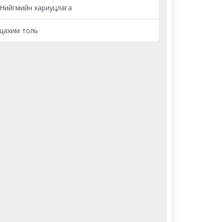
Нийгмийн хариуцлага
цахим толь