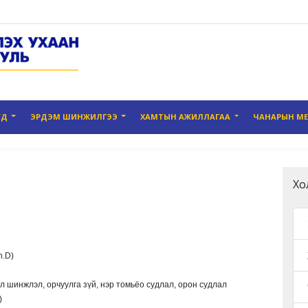
УД
ЭРДЭМ ШИНЖИЛГЭЭ
ХАМТЫН АЖИЛЛАГАА
ЧАНАРЫН М
Хо
h.D)
л шинжлэл, орчуулга зүй, нэр томьёо судлал, орон судлал
)