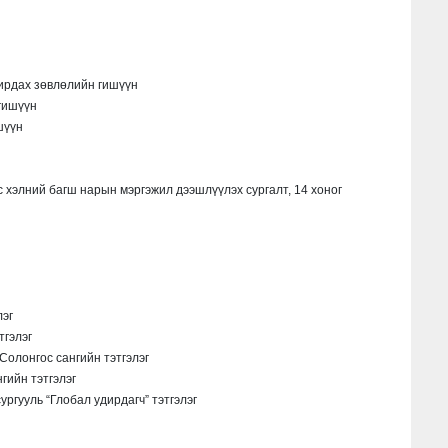
ирдах зөвлөлийн гишүүн
гишүүн
шүүн
 хэлний багш нарын мэргэжил дээшлүүлэх сургалт, 14 хоног
эг
гэлэг
олонгос сангийн тэтгэлэг
ийн тэтгэлэг
ргууль “Глобал удирдагч” тэтгэлэг