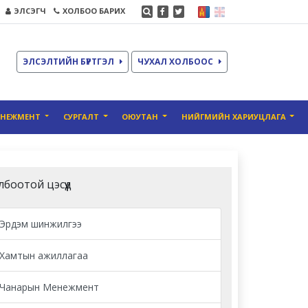
ЭЛСЭГЧ
ХОЛБОО БАРИХ
ЭЛСЭЛТИЙН БҮРТГЭЛ
ЧУХАЛ ХОЛБООС
ЕНЕЖМЕНТ
СУРГАЛТ
ОЮУТАН
НИЙГМИЙН ХАРИУЦЛАГА
лбоотой цэсүүд
Эрдэм шинжилгээ
Хамтын ажиллагаа
Чанарын Менежмент