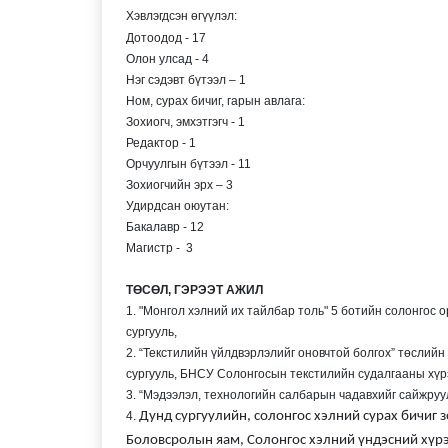
Хэвлэгдсэн өгүүлэл:
Дотоодод - 17
Олон улсад - 4
Нэг сэдэвт бүтээл – 1
Ном, сурах бичиг, гарын авлага:
Зохиогч, эмхэтгэгч - 1
Редактор - 1
Орчуулгын бүтээл - 11
Зохиогчийн эрх – 3
Удирдсан оюутан:
Бакалавр - 12
Магистр - 3
ТӨСӨЛ, ГЭРЭЭТ АЖИЛ
1. "Монгол хэлний их тайлбар толь" 5 ботийн солонгос о
сургууль,
2. “Текстилийн үйлдвэрлэлийг оновчтой болгох” төсли
сургууль, БНСУ Солонгосын текстилийн судалгааны хүр
3. “Мэдээлэл, технологийн салбарын чадавхийг сайжру
4.
Дунд сургуулийн, солонгос хэлний сурах бичиг 
Боловсролын яам, Солонгос хэлний үндэсний хүрэ