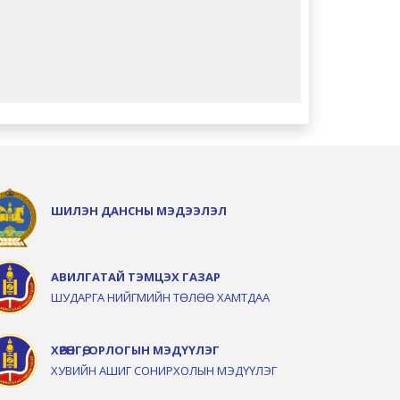
ШИЛЭН ДАНСНЫ МЭДЭЭЛЭЛ
АВИЛГАТАЙ ТЭМЦЭХ ГАЗАР
ШУДАРГА НИЙГМИЙН ТӨЛӨӨ ХАМТДАА
ХӨРӨНГӨ, ОРЛОГЫН МЭДҮҮЛЭГ
ХУВИЙН АШИГ СОНИРХОЛЫН МЭДҮҮЛЭГ