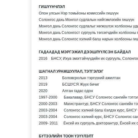
ГИШҮҮНЧЛЭЛ
Олон улсын Нэр томьёоны комиссийн гишүүн
Солонгос дахь Монгол судлалын нийгэмлэгийн гишүүн
Монгол дахь Солонгос судлалыг хөгжүүлэх холбооны уд
Монгол дахь Солонгост сургууль төгсөгчдийн холбооны 
Монгол дахь Солонгос хэлний багш нарын холбооны ги
ГАДААДАД МЭРГЭЖИЛ ДЭЭШЛҮҮЛСЭН БАЙДАЛ
2016 БНСУ, Ихуа эмэгтэйчүүдийн их сургууль, Солонгос
ШАГНАЛ УРАМШУУЛАЛ, ТЭТГЭЛЭГ
2013 Боловсролын тэргүүний ажилтан
2019 БСШУСЯ Жуух бичиг
2020 Алтан гадас одон
1997-2000 Бакалавар, БНСУ Солонгос сангийн тэтгэл
2000-2003 Магистрантур, БНСУ Солонгос сангийн тэт
2003-2004 Солонгос хэлний багш бэлдэх курс, БНСУ С
2003-2004 Солонгос хэлний курс, БНСУ Солонгос санг
2009- 2011 Ёнсей их сургууль докторантур, Ёнсей их су
БҮТЭЭЛИЙН ТООН ҮЗҮҮЛЭЛТ