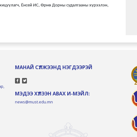
охицуулагч, Ёнсей ИС, Өрнө Дорны судалгааны хүрээлэн,
МАНАЙ СҮЛЖЭЭНД НЭГДЭЭРЭЙ
ар,
МЭДЭЭ ХҮЛЭЭН АВАХ И-МЭЙЛ:
news@must.edu.mn