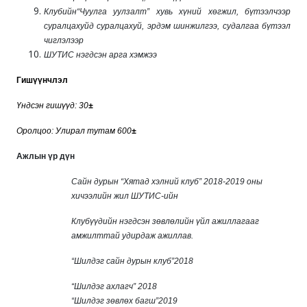
Клубийн“Чуулга уулзалт”
хувь хүний хөгжил, бүтээлчээр
суралцахуйд суралцахуй, эрдэм шинжилгээ, судалгаа бүтээл
чиглэлээр
ШУТИС нэгдсэн арга хэмжээ
Гишүүнчлэл
Үндсэн гишүүд: 30
±
Оролцоо: Улирал тутам 600
±
Ажлын үр дүн
Сайн дурын “Хятад хэлний клуб” 2018-2019 оны
хичээлийн жил ШУТИС-ийн
Клубүүдийн нэгдсэн зөвлөлийн үйл ажиллагааг
амжилттай удирдаж ажиллав.
“Шилдэг сайн дурын клуб”2018
“Шилдэг ахлагч” 2018
“Шилдэг зөвлөх багш”2019