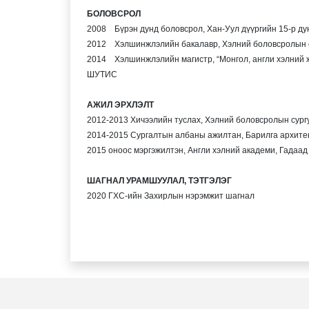
БОЛОВСРОЛ
2008 Бүрэн дунд боловсрол, Хан-Уул дүүргийн 15-р
ду
2012 Хэлшинжлэлийн бакалавр, Хэлний боловсролын 
2014 Хэлшинжлэлийн магистр, “Монгол, англи хэлний ж
ШУТИС
АЖИЛ ЭРХЛЭЛТ
2012-2013
Хичээлийн туслах, Хэлний боловсролын сур
2014-2015
Сургалтын албаны ажилтан, Барилга архите
2015 оноос мэргэжилтэн, Англи хэлний академи, Гадаад
ШАГНАЛ УРАМШУУЛАЛ, ТЭТГЭЛЭГ
2020 ГХС-ийн Захирлын нэрэмжит шагнал