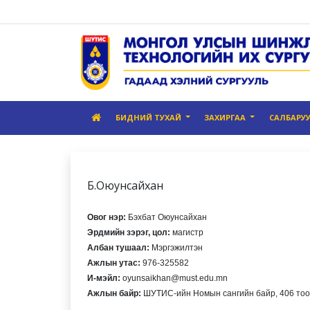
БИДНИЙ ТУХАЙ
ЗАХИРГАА
САЛБАРУ
Б.Оюунсайхан
Овог нэр:
Бэхбат Оюунсайхан
Эрдмийн зэрэг, цол:
магистр
Албан тушаал:
Мэргэжилтэн
Ажлын утас:
976-325582
И-мэйл:
oyunsaikhan@must.edu.mn
Ажлын байр:
ШУТИС-ийн Номын сангийн байр, 406 тоо