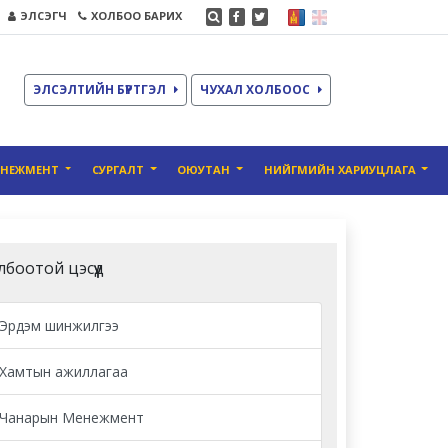
ЭЛСЭГЧ
ХОЛБОО БАРИХ
ЭЛСЭЛТИЙН БҮРТГЭЛ
ЧУХАЛ ХОЛБООС
ЕНЕЖМЕНТ
СУРГАЛТ
ОЮУТАН
НИЙГМИЙН ХАРИУЦЛАГА
лбоотой цэсүүд
Эрдэм шинжилгээ
Хамтын ажиллагаа
Чанарын Менежмент