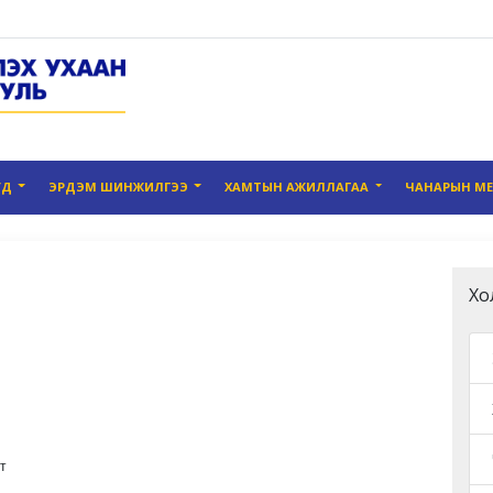
УД
ЭРДЭМ ШИНЖИЛГЭЭ
ХАМТЫН АЖИЛЛАГАА
ЧАНАРЫН М
Хо
т