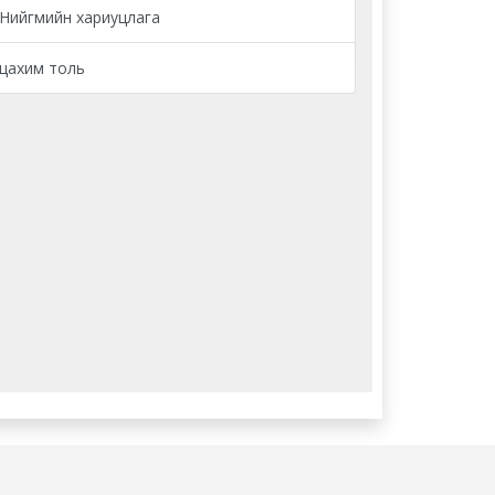
Нийгмийн хариуцлага
цахим толь