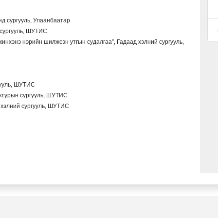
нд сургууль, Улаанбаатар
сургууль, ШУТИС
инхэнэ нэрийн шилжсэн утгын судалгаа”, Гадаад хэлний сургууль,
гууль, ШУТИС
ктурын сургууль, ШУТИС
 хэлний сургууль, ШУТИС