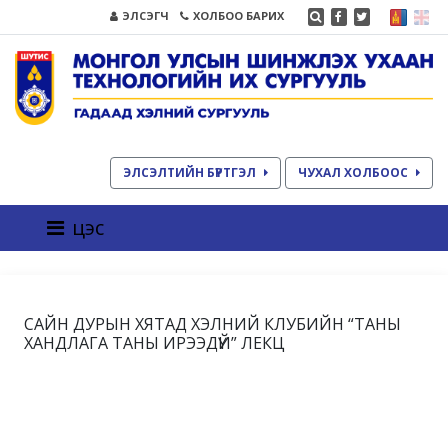
ЭЛСЭГЧ
ХОЛБОО БАРИХ
ЭЛСЭЛТИЙН БҮРТГЭЛ
ЧУХАЛ ХОЛБООС
цэс
САЙН ДУРЫН ХЯТАД ХЭЛНИЙ КЛУБИЙН “ТАНЫ
ХАНДЛАГА ТАНЫ ИРЭЭДҮЙ” ЛЕКЦ