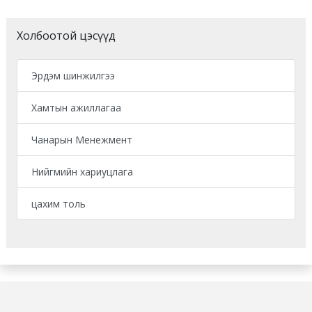
Холбоотой цэсүүд
Эрдэм шинжилгээ
Хамтын ажиллагаа
Чанарын Менежмент
Нийгмийн хариуцлага
цахим толь