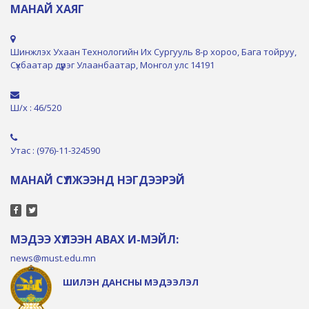
МАНАЙ ХАЯГ
Шинжлэх Ухаан Технологийн Их Сургууль 8-р хороо, Бага тойруу,
Сүхбаатар дүүрэг Улаанбаатар, Монгол улс 14191
Ш/х : 46/520
Утас : (976)-11-324590
МАНАЙ СҮЛЖЭЭНД НЭГДЭЭРЭЙ
МЭДЭЭ ХҮЛЭЭН АВАХ И-МЭЙЛ:
news@must.edu.mn
ШИЛЭН ДАНСНЫ МЭДЭЭЛЭЛ